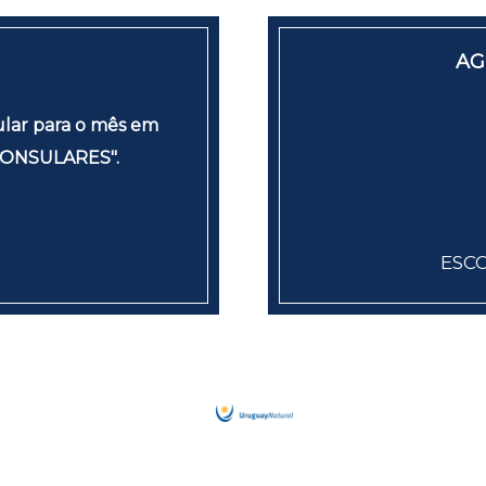
AG
ular para o mês em
 CONSULARES".
ESCO